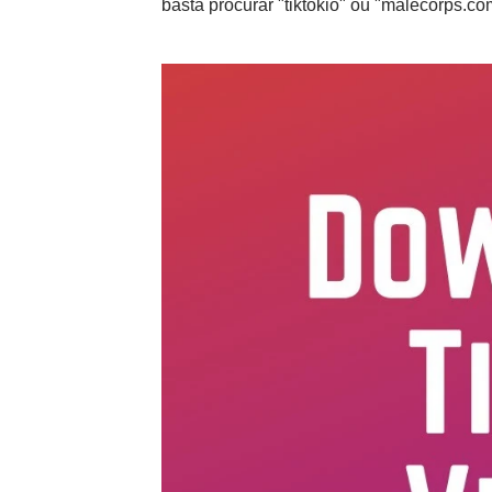
basta procurar "tiktokio" ou "malecorps.c