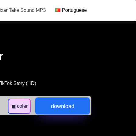
ixar Take Sound MP3
Portuguese
r
TikTok Story (HD)
download
colar