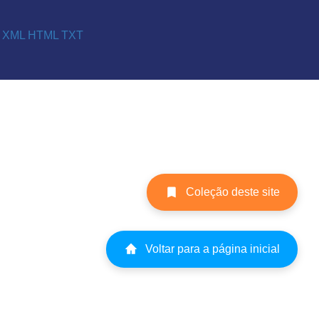
XML
HTML
TXT
Coleção deste site
Voltar para a página inicial