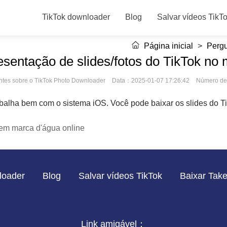
TikTok downloader
Blog
Salvar vídeos TikT
Página inicial
>
Pergu
esentação de slides/fotos do TikTok no
ntes sobre o TikTok Photo Downloader
Data：2025-01-07 17:26:42
Número d
balha bem com o sistema iOS. Você pode baixar os slides do T
sem marca d'água online
loader
Blog
Salvar vídeos TikTok
Baixar Tak
Link amigável：